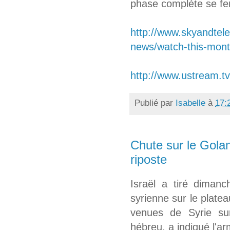
phase complète se fer
http://www.skyandtel
news/watch-this-mont
http://www.ustream.t
Publié par
Isabelle
à
17:
Chute sur le Golan
riposte
Israël a tiré diman
syrienne sur le plate
venues de Syrie sur
hébreu, a indiqué l'ar