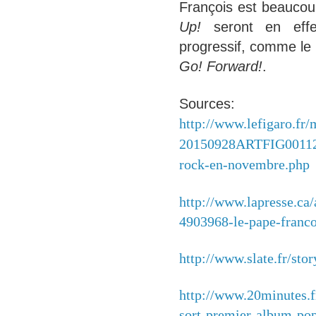
François est beaucoup
Up!
seront en eff
progressif, comme le 
Go! Forward!
.
Sources:
http://www.lefigaro.fr
20150928ARTFIG00112-l
rock-en-novembre.php
http://www.lapresse.ca
4903968-le-pape-franco
http://www.slate.fr/st
http://www.20minutes.f
sort-premier-album-po