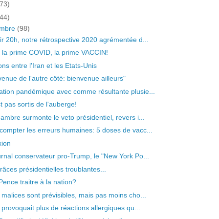
73)
44)
embre
(98)
ir 20h, notre rétrospective 2020 agrémentée d...
 la prime COVID, la prime VACCIN!
ns entre l'Iran et les Etats-Unis
venue de l'autre côté: bienvenue ailleurs"
ation pandémique avec comme résultante plusie...
t pas sortis de l'auberge!
ambre surmonte le veto présidentiel, revers i...
compter les erreurs humaines: 5 doses de vacc...
xion
urnal conservateur pro-Trump, le "New York Po...
râces présidentielles troublantes...
Pence traitre à la nation?
 malices sont prévisibles, mais pas moins cho...
 provoquait plus de réactions allergiques qu...