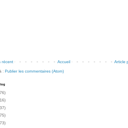
s récent
Accueil
Article
à :
Publier les commentaires (Atom)
blog
76)
16)
37)
75)
73)