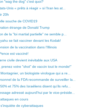
ion "wag the dog" c'est quoi?
ats-Unis « prêts à réagir » si l’Iran les at...
ir 20h
lle souche de COVID19
ration étrange de Donald Trump
on de la "loi martial partielle" ne semble p...
yahu se fait vacciner devant les Kodak!
sion de la vaccination dans l'Illinois
Pence est vacciné!
erre civile devient inévitable aux USA
z, prenez votre "shot" de vaccin tout le monde!"
Montagnier, un biologiste virologue qui a re...
rsonnel de la FDA recommande de surveiller la...
50% et 75% des Israéliens disent qu'ils refu...
ssage adressé aujourd'hui par le vice-préside...
attaques en cours
 s'inquiète de cyberattaques