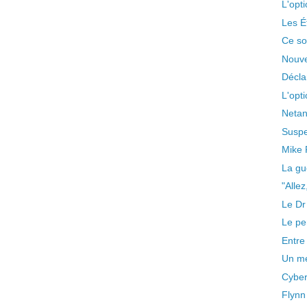
L'opt
Les Ét
Ce so
Nouve
Décla
L'opti
Netan
Suspen
Mike 
La gu
"Alle
Le Dr 
Le pe
Entre 
Un me
Cyber
Flynn