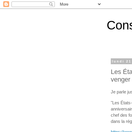
Cons
lundi 2
Les Éta
venger
Je parle ju
"Les États-
anniversai
chef des f
dans la ré
https://www