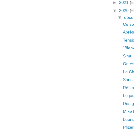
►
2021
(5
▼
2020
(6
▼
déc
Ce so
Après
Tensio
"Bien
Simul
On es
La Ch
Sans 
Réfle
Le jo
Des g
Mike 
Leurs
Pfizer