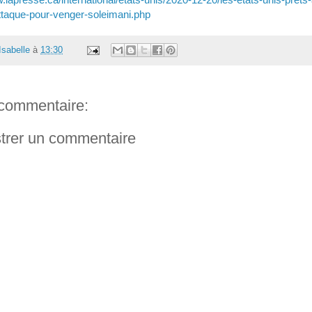
attaque-pour-venger-soleimani.php
Isabelle
à
13:30
commentaire:
trer un commentaire