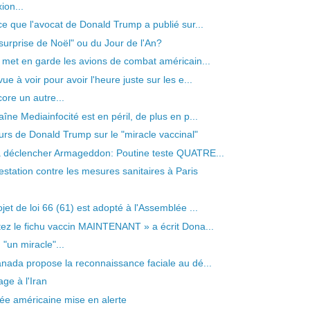
ion...
 ce que l'avocat de Donald Trump a publié sur...
surprise de Noël" ou du Jour de l'An?
n met en garde les avions de combat américain...
ue à voir pour avoir l'heure juste sur les e...
core un autre...
îne Mediainfocité est en péril, de plus en p...
urs de Donald Trump sur le "miracle vaccinal"
à déclencher Armageddon: Poutine teste QUATRE...
estation contre les mesures sanitaires à Paris
jet de loi 66 (61) est adopté à l'Assemblée ...
tez le fichu vaccin MAINTENANT » a écrit Dona...
 "un miracle"...
anada propose la reconnaissance faciale au dé...
ge à l'Iran
ée américaine mise en alerte