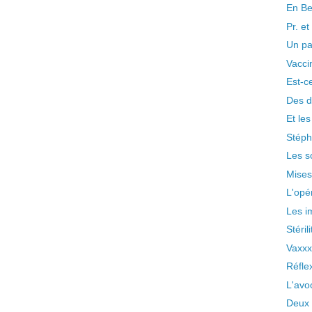
En Be
Pr. et
Un pa
Vacci
Est-c
Des d
Et les
Stéph
Les s
Mises
L'opér
Les im
Stéri
Vaxxx
Réflex
L'avo
Deux 