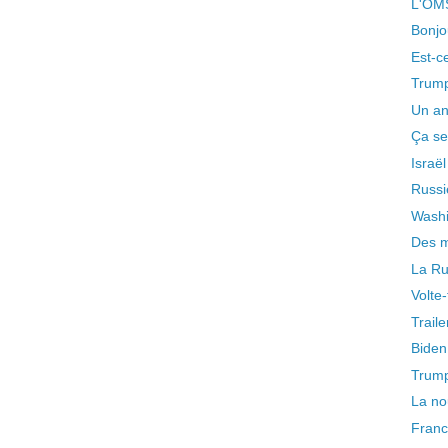
L'OMS 
Bonjo
Est-c
Trump
Un an 
Ça se 
Israël
Russi
Washi
Des mi
La Ru
Volte
Traile
Biden 
Trump
La no
Franc