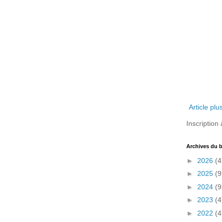
Article plu
Inscription 
Archives du 
►
2026
(4
►
2025
(9
►
2024
(9
►
2023
(4
►
2022
(4