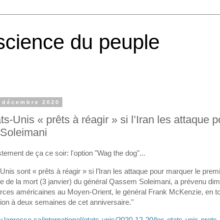
cience du peuple
1 décembre 2020
ts-Unis « prêts à réagir » si l’Iran les attaque p
 Soleimani
stement de ça ce soir: l'option "Wag the dog"...
Unis sont « prêts à réagir » si l’Iran les attaque pour marquer le prem
re de la mort (3 janvier) du général Qassem Soleimani, a prévenu di
orces américaines au Moyen-Orient, le général Frank McKenzie, en t
gion à deux semaines de cet anniversaire."
.lapresse.ca/international/etats-unis/2020-12-20/les-etats-unis-prets-