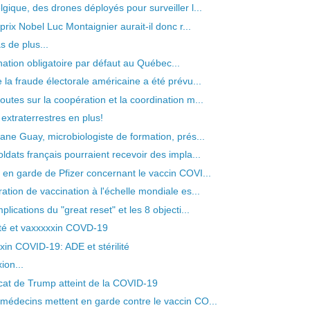
lgique, des drones déployés pour surveiller l...
 prix Nobel Luc Montaignier aurait-il donc r...
s de plus...
nation obligatoire par défaut au Québec...
e la fraude électorale américaine a été prévu...
outes sur la coopération et la coordination m...
 extraterrestres en plus!
ane Guay, microbiologiste de formation, prés...
oldats français pourraient recevoir des impla...
 en garde de Pfizer concernant le vaccin COVI...
ation de vaccination à l'échelle mondiale es...
plications du "great reset" et les 8 objecti...
lité et vaxxxxxin COVD-19
xin COVID-19: ADE et stérilité
ion...
cat de Trump atteint de la COVID-19
médecins mettent en garde contre le vaccin CO...