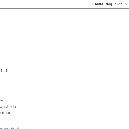
our
ier
manche le
ournée
a-reagir-si-