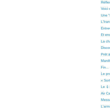
Réflex
Voici
Une "
L'Ira
Entrev
Et en
La cha
Disco
Prêt 
Manif
Fin...
Le pro
« Sor
Le 💉:
Air C
Messa
L'arm