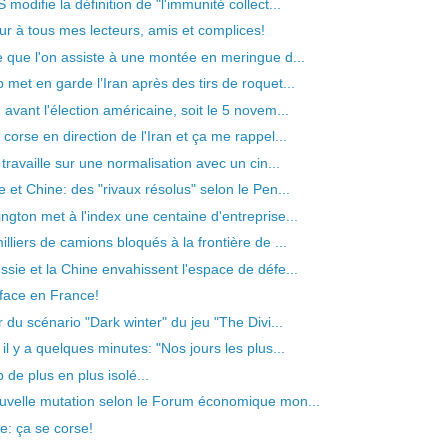
modifie la définition de "l'immunité collect...
ur à tous mes lecteurs, amis et complices!
e que l'on assiste à une montée en meringue d...
 met en garde l’Iran après des tirs de roquet...
avant l'élection américaine, soit le 5 novem...
corse en direction de l'Iran et ça me rappel...
 travaille sur une normalisation avec un cin...
e et Chine: des "rivaux résolus" selon le Pen...
ngton met à l'index une centaine d'entreprise...
lliers de camions bloqués à la frontière de ...
ssie et la Chine envahissent l'espace de défe...
-face en France!
r du scénario "Dark winter" du jeu "The Divi...
il y a quelques minutes: "Nos jours les plus...
 de plus en plus isolé...
uvelle mutation selon le Forum économique mon...
e: ça se corse!